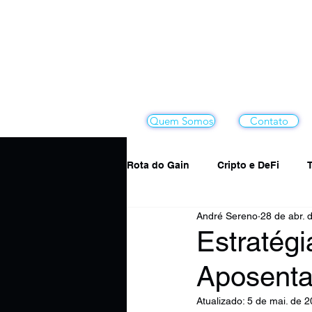
Quem Somos
Contato
Rota do Gain
Cripto e DeFi
T
André Sereno
28 de abr. 
Educação Financeira & Mindset
Estratégi
Aposenta
Planejamento & Gestão Financei
Atualizado:
5 de mai. de 