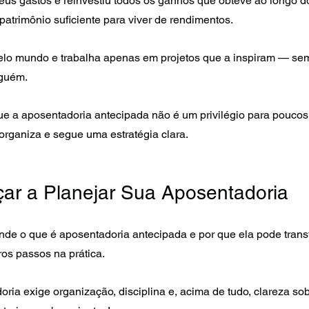
seus gastos e reinvestiu todos os ganhos que obteve ao longo d
atrimônio suficiente para viver de rendimentos. 
pelo mundo e trabalha apenas em projetos que a inspiram — se
nguém.
e a aposentadoria antecipada não é um privilégio para pouco
organiza e segue uma estratégia clara.
r a Planejar Sua Aposentadoria
nde o que é aposentadoria antecipada e por que ela pode transf
ros passos na prática.
ria exige organização, disciplina e, acima de tudo, clareza sob