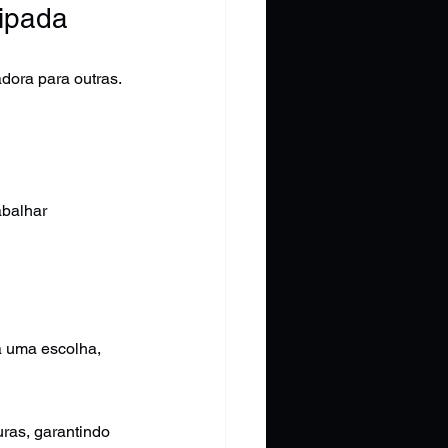
ipada
dora para outras. 
abalhar 
a uma escolha, 
uras, garantindo 