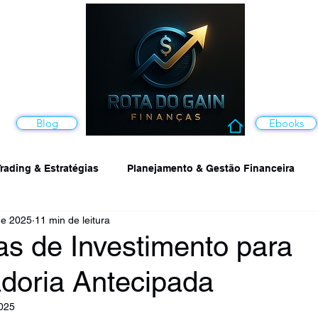
Blog
Ebooks
rading & Estratégias
Planejamento & Gestão Financeira
de 2025
11 min de leitura
Finanças Pessoais
Tecnologia e Inovação
as de Investimento para
doria Antecipada
ra
2025