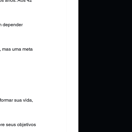
os anos. Aos 42 
m depender 
s, mas uma meta 
ormar sua vida, 
re seus objetivos 