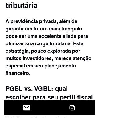
tributária
A previdência privada, além de 
garantir um futuro mais tranquilo, 
pode ser uma excelente aliada para 
otimizar sua carga tributária. Esta 
estratégia, pouco explorada por 
muitos investidores, merece atenção 
especial em seu planejamento 
financeiro.
PGBL vs. VGBL: qual 
escolher para seu perfil fiscal
O Plano Gerador de Benefício Livre 
(PGBL) e o Vida Gerador de 
Benefício Livre (VGBL) possuem 
características tributárias distintas 