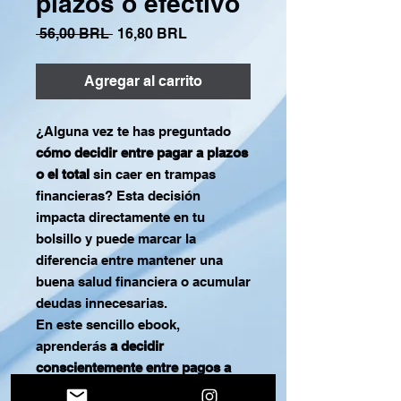
plazos o efectivo
Precio
Precio de oferta
 56,00 BRL 
16,80 BRL
Agregar al carrito
¿Alguna vez te has preguntado
cómo decidir entre pagar a plazos
o el total
sin caer en trampas
financieras? Esta decisión
impacta directamente en tu
bolsillo y puede marcar la
diferencia entre mantener una
buena salud financiera o acumular
deudas innecesarias.
En este sencillo ebook,
aprenderás
a decidir
conscientemente entre pagos a
plazos o en efectivo
,