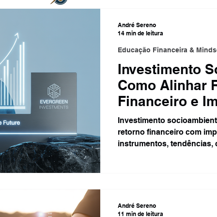
Finanças Pessoais
Tecnologia e Inovação
André Sereno
14 min de leitura
Educação Financeira & Minds
ra
Investimento S
Como Alinhar 
Financeiro e I
Investimento socioambient
retorno financeiro com im
instrumentos, tendências,
sua carteira ESG.
André Sereno
11 min de leitura