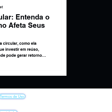
et
lar: Entenda o
mo Afeta Seus
 circular, como ela
ue investir em reúso,
ade pode gerar retorno
ivo no longo prazo.
Termos de Uso